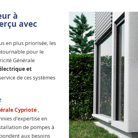
eur à
erçu avec
s en plus priorisée, les
ntournable pour le
ricité Générale
lectrique et
e service de ces systèmes
e
nérale Cypriote
,
nnies d’expertise en
installation de pompes à
répondent aux besoins