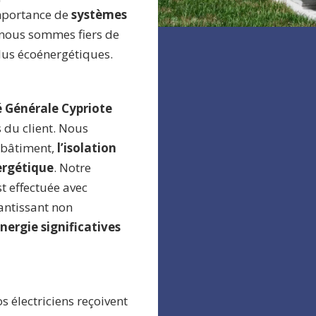
importance de
systèmes
t nous sommes fiers de
plus écoénergétiques.
té Générale Cypriote
 du client. Nous
u bâtiment,
l’isolation
rgétique
. Notre
t effectuée avec
antissant non
ergie significatives
os électriciens reçoivent