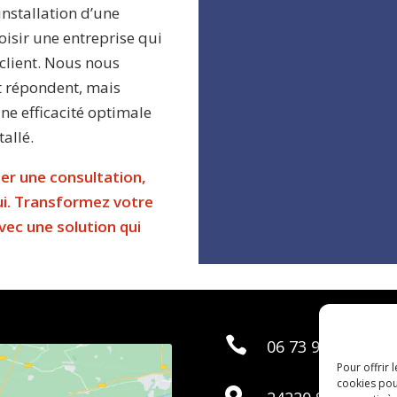
installation d’une
hoisir une entreprise qui
client. Nous nous
t répondent, mais
une efficacité optimale
allé.
ier une consultation,
ui. Transformez votre
vec une solution qui

06 73 98 16 14
Pour offrir 
cookies pou
