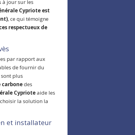
à jour sur les
Générale Cypriote est
nt)
, ce qui témoigne
ices respectueux de
vès
es par rapport aux
ables de fournir du
 sont plus
 carbone
des
nérale Cypriote
aide les
choisir la solution la
en et installateur