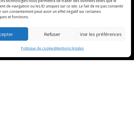
ien
 ces technologies nous permettra de traiter des données telles que le
 de navigation ou les ID uniques sur ce site. Le fait de ne pas consentir
r son consentement peut avoir un effet négatif sur certaines
doo.fr
ques et fonctions.
cepter
Refuser
Voir les préférences
Politique de cookies
Mentions légales
NAVIGATION
Accueil
Mentions légales
Contact