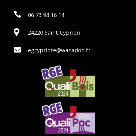

06 73 98 16 14

24220 Saint-Cyprien

egcypriote@wanadoo.fr