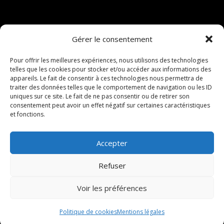
Recherches fréquentes
Gérer le consentement
Entreprise d'électricité à Belvès
Pour offrir les meilleures expériences, nous utilisons des technologies
RÉALISATION
Installation pompe à chaleur à Belvès
telles que les cookies pour stocker et/ou accéder aux informations des
appareils. Le fait de consentir à ces technologies nous permettra de
Installation climatisation à Belvès
traiter des données telles que le comportement de navigation ou les ID
uniques sur ce site. Le fait de ne pas consentir ou de retirer son
consentement peut avoir un effet négatif sur certaines caractéristiques
Installateur Pompes à chaleur à Belvès
et fonctions.
Électricien à Belvès
NAVIGATION
Accepter
Entreprise d'électricité à Castelnaud-la-Chapelle
Accueil
Mentions légales
Contact
Installation pompe à chaleur à Castelnaud-la-
Refuser
Chapelle
Voir les préférences
© ELECTRICITE GENERALE CYPRIOTE - 2026 - Tous
Installateur Pompes à chaleur à Castelnaud-la-
droits réservés
Chapelle
Politique de cookies
Mentions légales