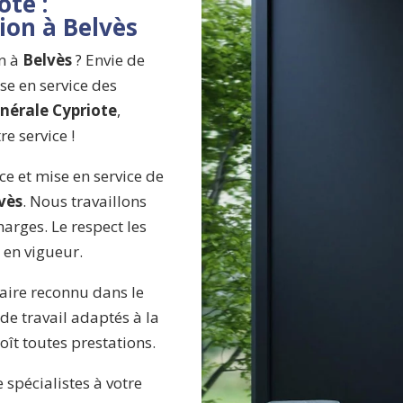
ote :
tion à Belvès
on à
Belvès
?
Envie de
se en service des
énérale Cypriote
,
re service !
e et mise en service de
vès
. Nous travaillons
harges. Le respect les
 en vigueur.
faire reconnu dans le
e travail adaptés à la
oît toutes prestations.
spécialistes à votre