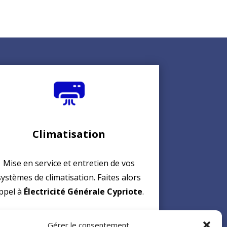
Climatisation
Mise en service et entretien de vos
systèmes de climatisation. Faites alors
ppel à
Électricité Générale Cypriote
.
Contactez-nous afin d'avoir plus
Gérer le consentement