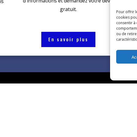
d'informations et demandez votre devis
d
is
gratuit.
Pour offrir 
cookies pou
consentir à
comportement
ou de retire
En savoir plus
caractéristi
Ac

06 73 98 16 14

24220 Saint-Cypr

egcypriote@wana