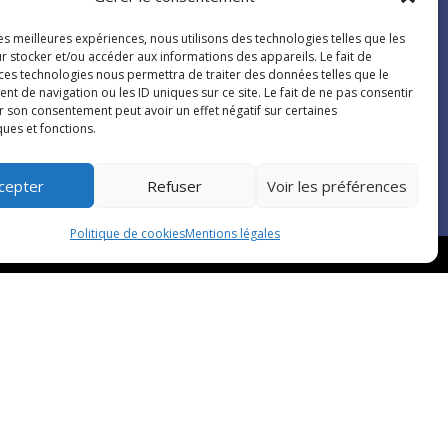
'informations et demandez votre devis
gratuit
les meilleures expériences, nous utilisons des technologies telles que les
r stocker et/ou accéder aux informations des appareils. Le fait de
 ces technologies nous permettra de traiter des données telles que le
 de navigation ou les ID uniques sur ce site. Le fait de ne pas consentir
r son consentement peut avoir un effet négatif sur certaines
En savoir plus
ques et fonctions.
cepter
Refuser
Voir les préférences
Politique de cookies
Mentions légales
ien
doo.fr