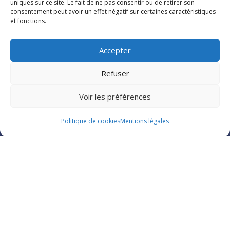
uniques sur ce site. Le fait de ne pas consentir ou de retirer son
vos pompe à chaleur. Faites donc appel à
consentement peut avoir un effet négatif sur certaines caractéristiques
Électricité Générale Cypriote
.
et fonctions.
Contactez-nous afin d'avoir plus
Accepter
d'informations et demandez votre devis
gratuit.
Refuser
Voir les préférences
Politique de cookies
Mentions légales
En savoir plus
Climatisation